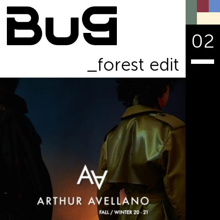
02
_forest edit