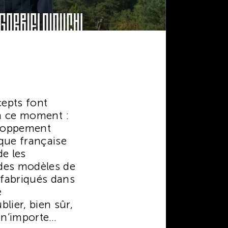
epts font
n ce moment :
eloppement
que française
de les
des modèles de
fabriqués dans
e
lier, bien sûr,
 n’importe