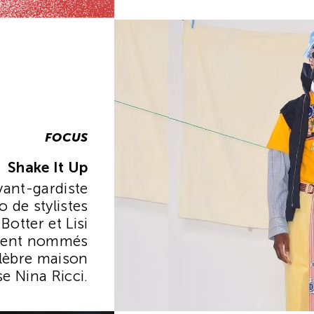
quelle marque de mode : 
FOCUS
Shake It Up
vant-gardiste
 de stylistes
otter et Lisi
ment nommés
élèbre maison
e Nina Ricci.