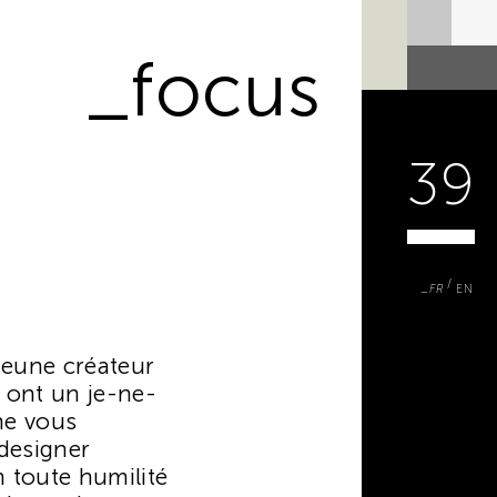
_focus
39
FR
EN
jeune créateur
 ont un je-ne-
ne vous
designer
n toute humilité