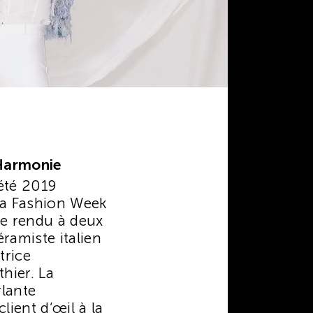
Harmonie
été 2019
la Fashion Week
e rendu à deux
éramiste italien
trice
thier. La
rlante
lient d’œil à la