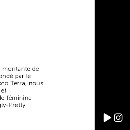
le montante de
ondé par le
isco Terra, nous
 et
de féminine
ly-Pretty.