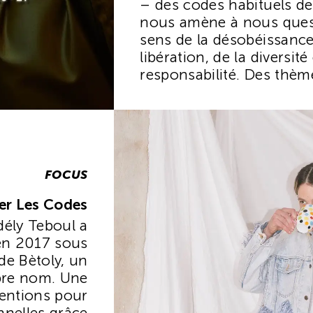
– des codes habituels de
nous amène à nous quest
sens de la désobéissance
libération, de la diversité
responsabilité. Des thè
avec notre époque.
FOCUS
ser Les Codes
dély Teboul a
 en 2017 sous
e Bètoly, un
re nom. Une
ventions pour
nnelles grâce