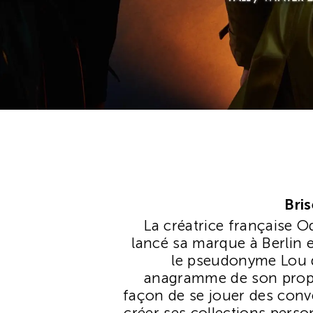
Bri
La créatrice française O
lancé sa marque à Berlin
le pseudonyme Lou d
anagramme de son prop
façon de se jouer des con
créer ses collections perso