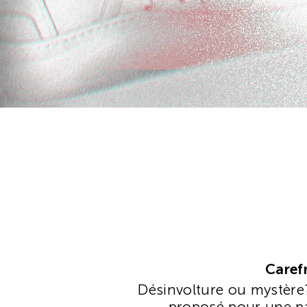
Caref
Désinvolture ou mystère?
proposé pour une par