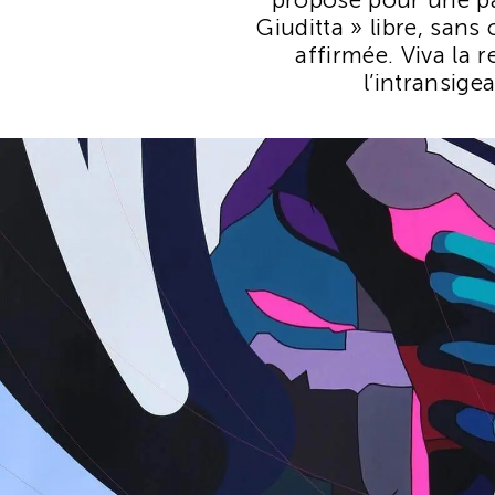
Giuditta » libre, sans 
affirmée. Viva la 
l’intransige