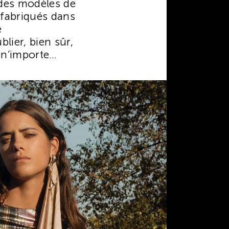
des modèles de
fabriqués dans
e
lier, bien sûr,
 n’importe
le design.