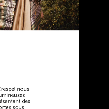
 Crespel nous
 lumineuses
résentant des
ortes sous