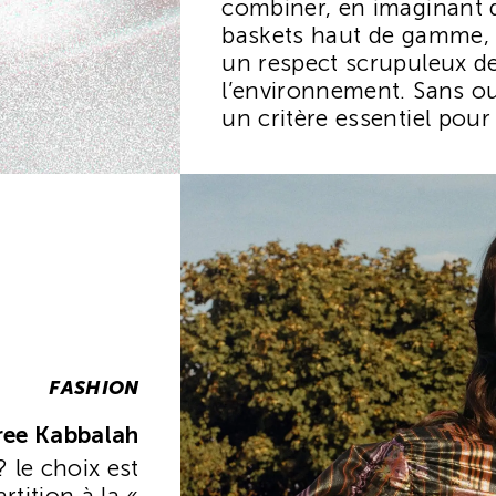
combiner, en imaginant 
baskets haut de gamme, 
un respect scrupuleux d
l’environnement. Sans oub
un critère essentiel pour
quelle marque de mode : 
FASHION
ree Kabbalah
 le choix est
tition à la «