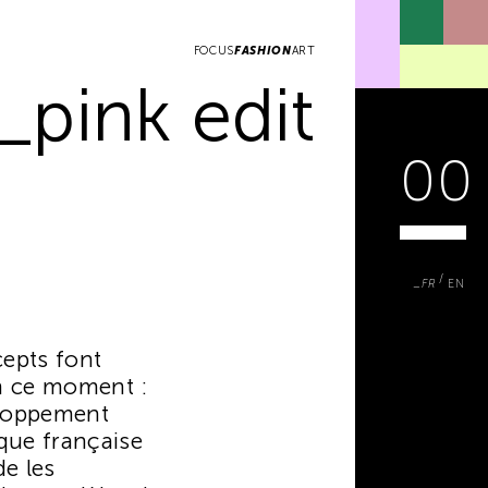
FOCUS
FASHION
ART
_pink edit
00
FR
EN
epts font
n ce moment :
eloppement
que française
de les