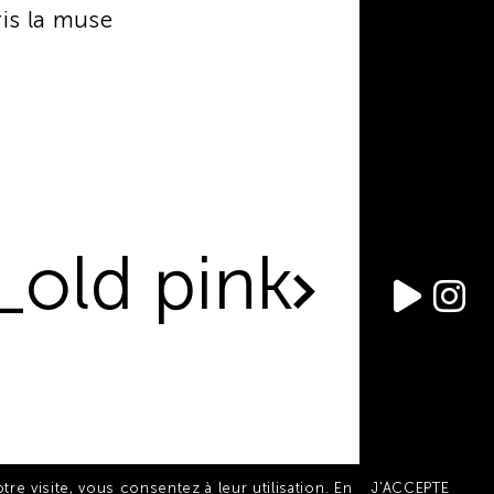
is la muse
_old pink
re visite, vous consentez à leur utilisation.
En
J'ACCEPTE