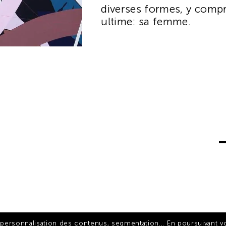
diverses formes, y compr
ultime: sa femme.
e personnalisation des contenus, segmentation... En poursuivant vot