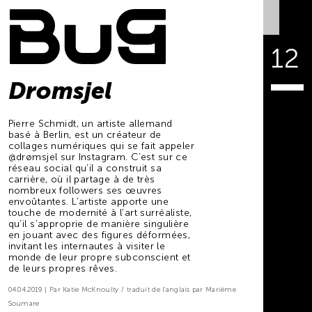
12
Dromsjel
Pierre Schmidt, un artiste allemand
basé à Berlin, est un créateur de
collages numériques qui se fait appeler
@drømsjel sur Instagram. C’est sur ce
réseau social qu’il a construit sa
carrière, où il partage à de très
nombreux followers ses œuvres
envoûtantes. L’artiste apporte une
touche de modernité à l’art surréaliste,
qu’il s’approprie de manière singulière
en jouant avec des figures déformées,
invitant les internautes à visiter le
monde de leur propre subconscient et
de leurs propres rêves.
04.04.2019
Par Katie McKnoulty
traduit de l'anglais par Marième
Soumare