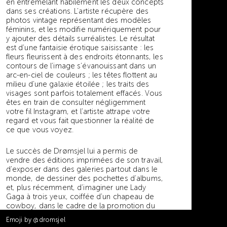
en entremêlant habilement les deux concepts
dans ses créations. L’artiste récupère des
photos vintage représentant des modèles
féminins, et les modifie numériquement pour
y ajouter des détails surréalistes. Le résultat
est d’une fantaisie érotique saisissante : les
fleurs fleurissent à des endroits étonnants, les
contours de l’image s’évanouissant dans un
arc-en-ciel de couleurs ; les têtes flottent au
milieu d’une galaxie étoilée ; les traits des
visages sont parfois totalement effacés. Vous
êtes en train de consulter négligemment
votre fil Instagram, et l’artiste attrape votre
regard et vous fait questionner la réalité de
ce que vous voyez.
Le succès de Drømsjel lui a permis de
vendre des éditions imprimées de son travail,
d’exposer dans des galeries partout dans le
monde, de dessiner des pochettes d’albums,
et, plus récemment, d’imaginer une Lady
Gaga à trois yeux, coiffée d’un chapeau de
cowboy, dans le cadre de la promotion du
film Netflix Gaga : Five Foot Two.
Emoji by
@dromsjel