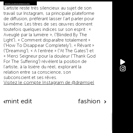
LIRE AUSSI : Cet artiste qui peignait les scènes
L’artiste reste très silencieux au sujet de son
travail sur Instagram, sa principale plateforme
de diffusion, préférant laisser l’art parler pour
lui-même. Les titres de ses œuvres donnent
toutefois quelques indices sur son esprit : «
Aveuglé par la lumière », (“Blinded By The
Light”), « Comment disparaître totalement »
(“How To Disappear Completely”), « Rêvant »
(“Dreaming”), « A l’entrée » (“At The Gates”) et
« Merci Seigneur pour la douleur (“Thank God
For The Suffering”) révèlent la position de
l’artiste, à la lisière du réel, explorant la
relation entre sa conscience, son
subconscient et ses rêves.
Visitez le compte Instagram de @drømsjel
mint edit
fashion